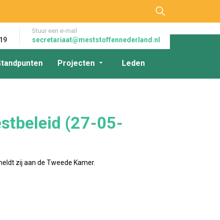
Stuur een e-mail
19
secretariaat@meststoffennederland.nl
Standpunten
Projecten
Leden
stbeleid (27-05-
meldt zij aan de Tweede Kamer.