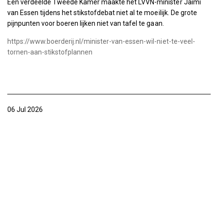
Een verdeelde Tweede Kamer maakte het LVVN-minister Jaimi
van Essen tijdens het stikstofdebat niet al te moeilijk. De grote
pijnpunten voor boeren lijken niet van tafel te gaan.
https://www.boerderij.nl/minister-van-essen-wil-niet-te-veel-
tornen-aan-stikstofplannen
06 Jul 2026