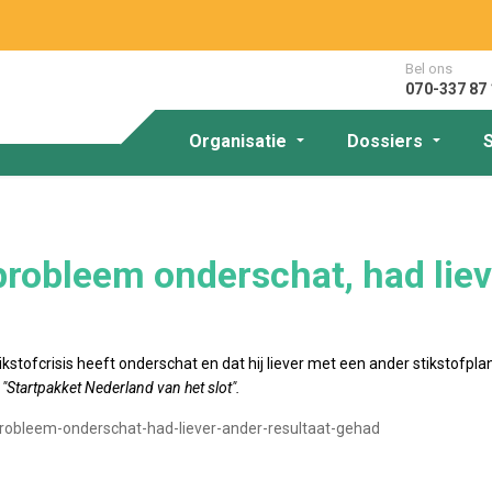
Bel ons
070-337 87 
Organisatie
Dossiers
probleem onderschat, had liev
kstofcrisis heeft onderschat en dat hij liever met een ander stikstofpl
"Startpakket Nederland van het slot".
fprobleem-onderschat-had-liever-ander-resultaat-gehad