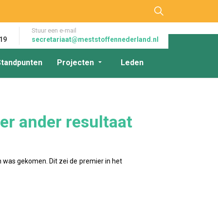
Stuur een e-mail
19
secretariaat@meststoffennederland.nl
Standpunten
Projecten
Leden
er ander resultaat
an was gekomen. Dit zei de premier in het