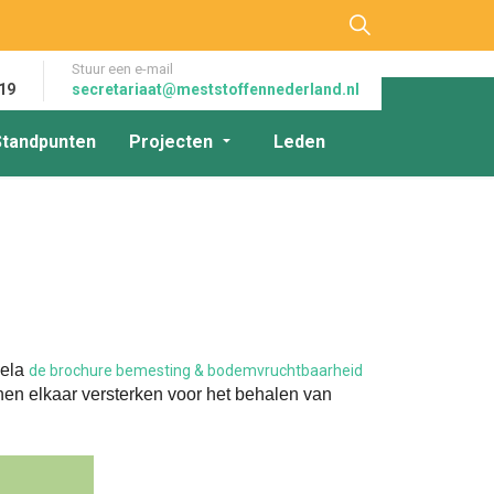
Stuur een e-mail
19
secretariaat@meststoffennederland.nl
Standpunten
Projecten
Leden
mela
de brochure bemesting & bodemvruchtbaarheid
nen elkaar versterken voor het behalen van