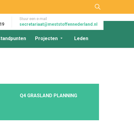
Stuur een e-mail
19
secretariaat@meststoffennederland.nl
Standpunten
Projecten
Leden
Q4 GRASLAND PLANNING