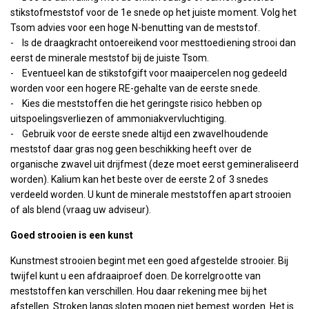
stikstofmeststof voor de 1e snede op het juiste moment. Volg het
Tsom advies voor een hoge N-benutting van de meststof.
- Is de draagkracht ontoereikend voor mesttoediening strooi dan
eerst de minerale meststof bij de juiste Tsom.
- Eventueel kan de stikstofgift voor maaipercelen nog gedeeld
worden voor een hogere RE-gehalte van de eerste snede.
- Kies die meststoffen die het geringste risico hebben op
uitspoelingsverliezen of ammoniakvervluchtiging.
- Gebruik voor de eerste snede altijd een zwavelhoudende
meststof daar gras nog geen beschikking heeft over de
organische zwavel uit drijfmest (deze moet eerst gemineraliseerd
worden). Kalium kan het beste over de eerste 2 of 3 snedes
verdeeld worden. U kunt de minerale meststoffen apart strooien
of als blend (vraag uw adviseur).
Goed strooien is een kunst
Kunstmest strooien begint met een goed afgestelde strooier. Bij
twijfel kunt u een afdraaiproef doen. De korrelgrootte van
meststoffen kan verschillen. Hou daar rekening mee bij het
afstellen. Stroken langs sloten mogen niet bemest worden. Het is