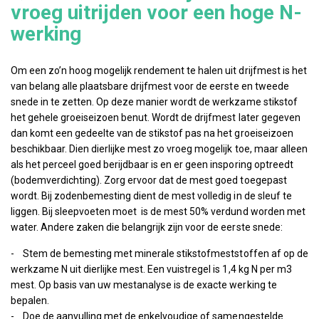
vroeg uitrijden voor een hoge N-
werking
Om een zo’n hoog mogelijk rendement te halen uit drijfmest is het
van belang alle plaatsbare drijfmest voor de eerste en tweede
snede in te zetten. Op deze manier wordt de werkzame stikstof
het gehele groeiseizoen benut. Wordt de drijfmest later gegeven
dan komt een gedeelte van de stikstof pas na het groeiseizoen
beschikbaar. Dien dierlijke mest zo vroeg mogelijk toe, maar alleen
als het perceel goed berijdbaar is en er geen insporing optreedt
(bodemverdichting). Zorg ervoor dat de mest goed toegepast
wordt. Bij zodenbemesting dient de mest volledig in de sleuf te
liggen. Bij sleepvoeten moet is de mest 50% verdund worden met
water. Andere zaken die belangrijk zijn voor de eerste snede:
- Stem de bemesting met minerale stikstofmeststoffen af op de
werkzame N uit dierlijke mest. Een vuistregel is 1,4 kg N per m3
mest. Op basis van uw mestanalyse is de exacte werking te
bepalen.
- Doe de aanvulling met de enkelvoudige of samengestelde