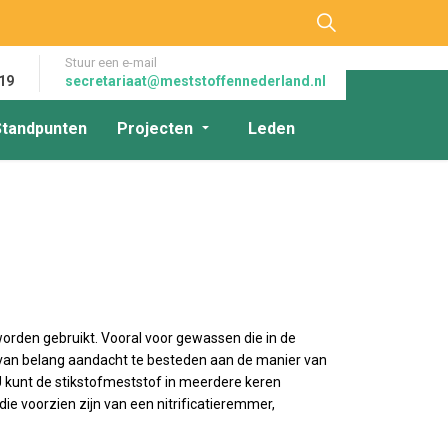
Stuur een e-mail
19
secretariaat@meststoffennederland.nl
Standpunten
Projecten
Leden
worden gebruikt. Vooral voor gewassen die in de
et van belang aandacht te besteden aan de manier van
 U kunt de stikstofmeststof in meerdere keren
e voorzien zijn van een nitrificatieremmer,