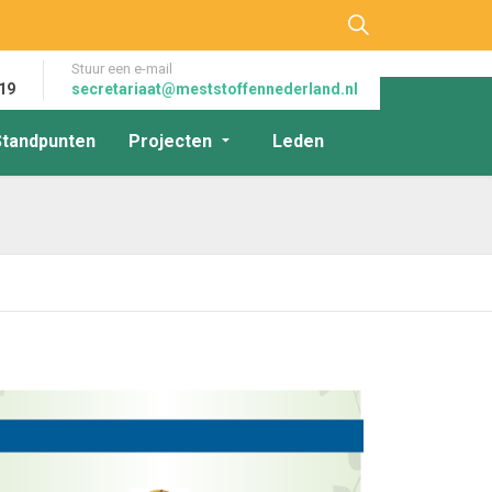
Stuur een e-mail
19
secretariaat@meststoffennederland.nl
Standpunten
Projecten
Leden